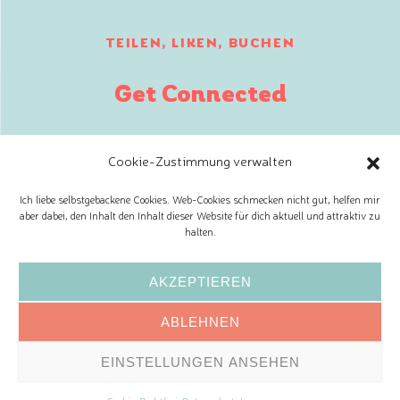
TEILEN, LIKEN, BUCHEN
Get Connected
Cookie-Zustimmung verwalten
Ich liebe selbstgebackene Cookies. Web-Cookies schmecken nicht gut, helfen mir
aber dabei, den Inhalt den Inhalt dieser Website für dich aktuell und attraktiv zu
halten.
Huberta Kunkel Dr. Schober-Straße 8, 1130 Wien,
Österreich Tel: +43/664/ 23 27 304
AKZEPTIEREN
ABONNIERE MEINEN NEWSLETTER!
ABLEHNEN
Impressum
AGB
Datenschutz
Widerrufsbelehrung
|
|
|
EINSTELLUNGEN ANSEHEN
© 2023 All Rights Reserved