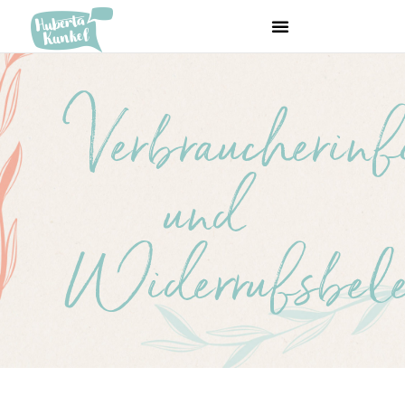
Verbraucherinf
und
Widerrufsbel