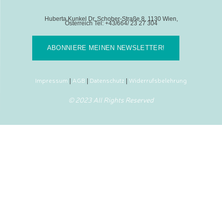
Huberta Kunkel Dr. Schober-Straße 8, 1130 Wien,
Österreich Tel: +43/664/ 23 27 304
ABONNIERE MEINEN NEWSLETTER!
Impressum
AGB
Datenschutz
Widerrufsbelehrung
|
|
|
© 2023 All Rights Reserved
SHARE THIS SELECTION
Tweet
LinkedIn