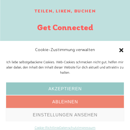
TEILEN, LIKEN, BUCHEN
Get Connected
Cookie-Zustimmung verwalten
Ich liebe selbstgebackene Cookies. Web-Cookies schmecken nicht gut, helfen mir
aber dabei, den Inhalt den Inhalt dieser Website für dich aktuell und attraktiv zu
halten.
Huberta Kunkel Dr. Schober-Straße 8, 1130 Wien,
Österreich Tel: +43/664/ 23 27 304
AKZEPTIEREN
ABONNIERE MEINEN NEWSLETTER!
ABLEHNEN
Impressum
AGB
Datenschutz
Widerrufsbelehrung
|
|
|
EINSTELLUNGEN ANSEHEN
© 2023 All Rights Reserved
Cookie-Richtlinie
Datenschutz
Impressum