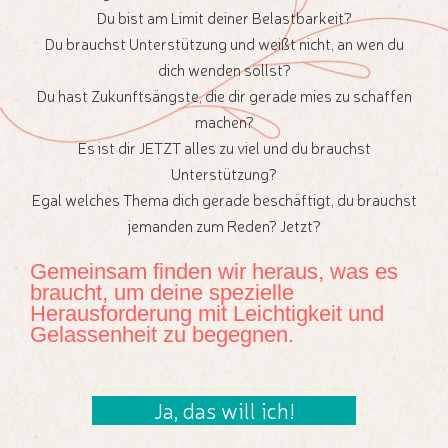
Du bist am Limit deiner Belastbarkeit?
Du brauchst Unterstützung und weißt nicht, an wen du
dich wenden sollst?
Du hast Zukunftsängste, die dir gerade mies zu schaffen
machen?
Es ist dir JETZT alles zu viel und du brauchst
Unterstützung?
Egal welches Thema dich gerade beschäftigt, du brauchst
jemanden zum Reden? Jetzt?
Gemeinsam finden wir heraus, was es
braucht, um deine spezielle
Herausforderung mit Leichtigkeit und
Gelassenheit zu begegnen.
Ja, das will ich!