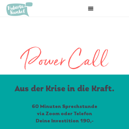
Power Call
Aus der Krise in die Kraft.
60 Minuten Sprechstunde
via Zoom oder Telefon
Deine Investition 190,-