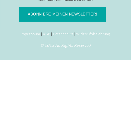
ABONNIERE MEINEN NEWSLETTER!
Impressum
AGB
Datenschutz
Widerrufsbelehrung
|
|
|
© 2023 All Rights Reserved
SHARE THIS SELECTION
Tweet
LinkedIn